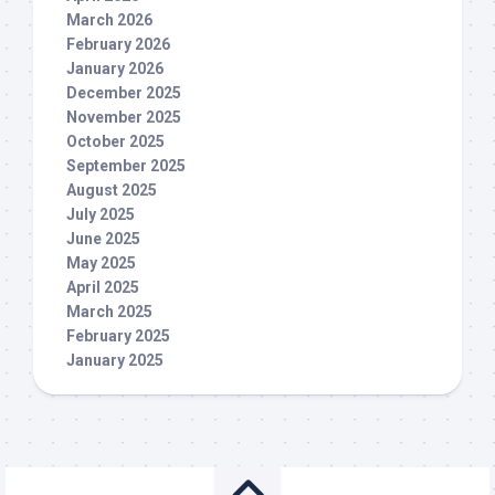
March 2026
February 2026
January 2026
December 2025
November 2025
October 2025
September 2025
August 2025
July 2025
June 2025
May 2025
April 2025
March 2025
February 2025
January 2025