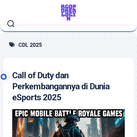
Skip
to
content
CDL 2025
Call of Duty dan
Perkembangannya di Dunia
eSports 2025