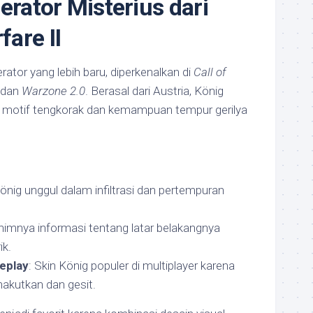
erator Misterius dari
are II
rator yang lebih baru, diperkenalkan di
Call of
dan
Warzone 2.0
. Berasal dari Austria, König
va motif tengkorak dan kemampuan tempur gerilya
König unggul dalam infiltrasi dan pertempuran
nimnya informasi tentang latar belakangnya
k.
eplay
: Skin König populer di multiplayer karena
akutkan dan gesit.