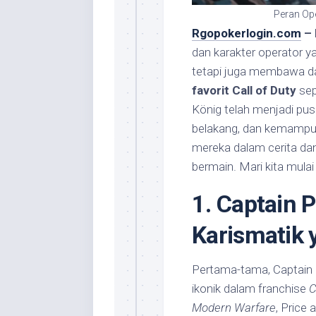
Peran Ope
Rgopokerlogin.com
– 
dan karakter operator y
tetapi juga membawa d
favorit Call of Duty
sep
König telah menjadi pus
belakang, dan kemampua
mereka dalam cerita d
bermain. Mari kita mulai 
1. Captain 
Karismatik 
Pertama-tama, Captain J
ikonik dalam franchise
C
Modern Warfare
, Price