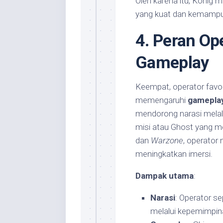
Oleh karena itu, König m
yang kuat dan kemampua
4. Peran Op
Gameplay
Keempat, operator favor
memengaruhi
gameplay
mendorong narasi melalu
misi atau Ghost yang me
dan
Warzone
, operator
meningkatkan imersi.
Dampak utama
:
Narasi
: Operator s
melalui kepemimpin