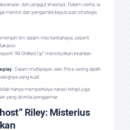
jaksanaan, dan janggut khasnya. Dalam cerita, ia
i mentor dan pengambil keputusan strategis.
emimpin tim dalam misi berbahaya, seperti
Makarov.
seperti “All Ghillied Up” menonjolkan keahlian
eplay
: Dalam multiplayer, skin Price sering dipilih
ialognya yang kuat.
tidak hanya memperkaya narasi tetapi juga
an yang dicintai penggemar.
host” Riley: Misterius
ikan