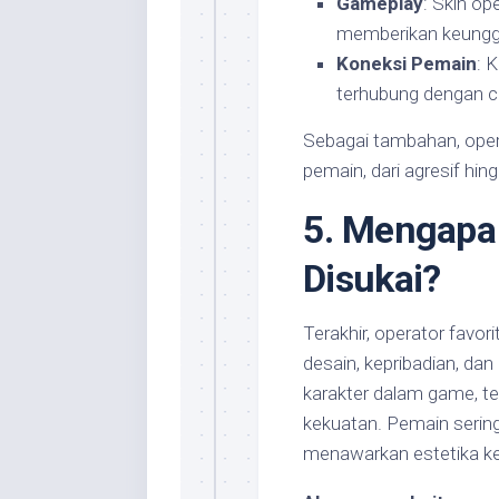
Gameplay
: Skin o
memberikan keunggul
Koneksi Pemain
: 
terhubung dengan ce
Sebagai tambahan, oper
pemain, dari agresif hing
5. Mengapa 
Disukai?
Terakhir, operator favori
desain, kepribadian, da
karakter dalam game, tet
kekuatan. Pemain sering
menawarkan estetika ke