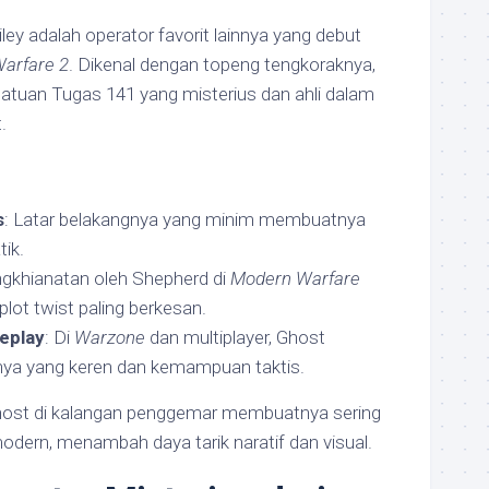
ley adalah operator favorit lainnya yang debut
Warfare 2
. Dikenal dengan topeng tengkoraknya,
atuan Tugas 141 yang misterius dan ahli dalam
.
s
: Latar belakangnya yang minim membuatnya
ik.
ngkhianatan oleh Shepherd di
Modern Warfare
plot twist paling berkesan.
eplay
: Di
Warzone
dan multiplayer, Ghost
nnya yang keren dan kemampuan taktis.
 Ghost di kalangan penggemar membuatnya sering
modern, menambah daya tarik naratif dan visual.