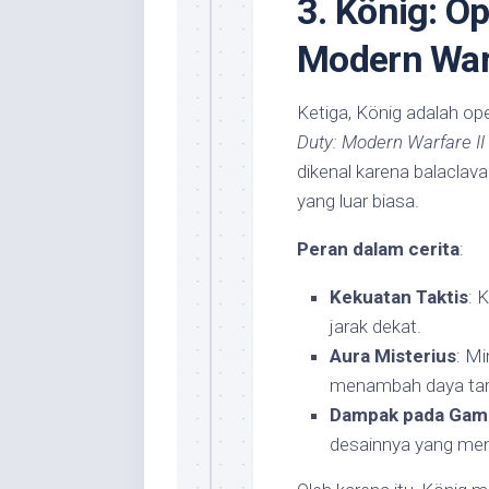
3. König: Op
Modern Warf
Ketiga, König adalah ope
Duty: Modern Warfare II
dikenal karena balacla
yang luar biasa.
Peran dalam cerita
:
Kekuatan Taktis
: 
jarak dekat.
Aura Misterius
: Mi
menambah daya tari
Dampak pada Gam
desainnya yang men