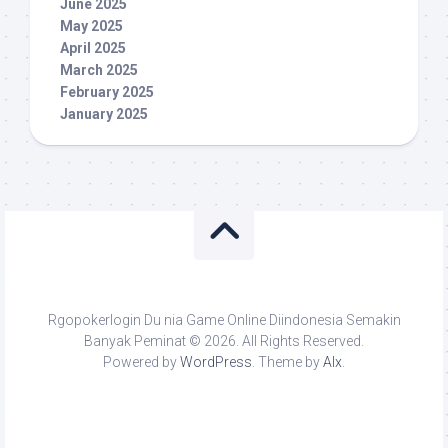
June 2025
May 2025
April 2025
March 2025
February 2025
January 2025
Rgopokerlogin Du nia Game Online Diindonesia Semakin
Banyak Peminat © 2026. All Rights Reserved.
Powered by
WordPress
. Theme by
Alx
.