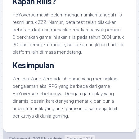
Kapan Rilis?
HoYoverse masih belum mengumumkan tanggal rilis
resmi untuk ZZZ. Namun, beta test telah dilakukan
beberapa kali dan menarik perhatian banyak pemain.
Diperkirakan game ini akan rilis pada tahun 2024 untuk
PC dan perangkat mobile, serta kemungkinan hadir di
platform lain di masa mendatang.
Kesimpulan
Zenless Zone Zero adalah game yang menjanjikan
pengalaman aksi RPG yang berbeda dari game
HoYoverse sebelumnya. Dengan gameplay yang
dinamis, desain karakter yang menarik, dan dunia
urban futuristik yang unik, game ini bisa menjadi hit
berikutnya di dunia gaming.