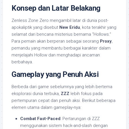
Konsep dan Latar Belakang
Zenless Zone Zero mengambil latar di dunia post-
apokaliptik yang disebut
New Eridu
, kota terakhir yang
selamat dari bencana misterius bernama “Hollows.”
Para pemain akan berperan sebagai seorang
Proxy
,
pemandu yang membantu berbagai karakter dalam
menjelajahi Hollow dan menghadapi ancaman
berbahaya.
Gameplay yang Penuh Aksi
Berbeda dari game sebelumnya yang lebih bertema
eksplorasi dunia terbuka,
ZZZ
lebih fokus pada
pertempuran cepat dan penuh aksi. Berikut beberapa
elemen utama dalam gameplay-nya:
Combat Fast-Paced
: Pertarungan di ZZZ
menggunakan sistem hack-and-slash dengan