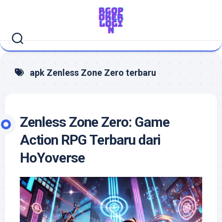
Skip
to
content
apk Zenless Zone Zero terbaru
Zenless Zone Zero: Game
Action RPG Terbaru dari
HoYoverse