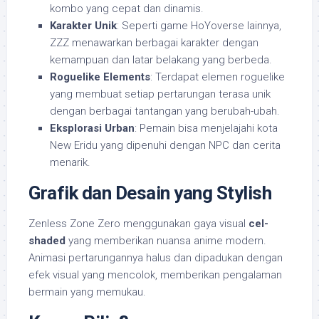
kombo yang cepat dan dinamis.
Karakter Unik
: Seperti game HoYoverse lainnya,
ZZZ menawarkan berbagai karakter dengan
kemampuan dan latar belakang yang berbeda.
Roguelike Elements
: Terdapat elemen roguelike
yang membuat setiap pertarungan terasa unik
dengan berbagai tantangan yang berubah-ubah.
Eksplorasi Urban
: Pemain bisa menjelajahi kota
New Eridu yang dipenuhi dengan NPC dan cerita
menarik.
Grafik dan Desain yang Stylish
Zenless Zone Zero menggunakan gaya visual
cel-
shaded
yang memberikan nuansa anime modern.
Animasi pertarungannya halus dan dipadukan dengan
efek visual yang mencolok, memberikan pengalaman
bermain yang memukau.