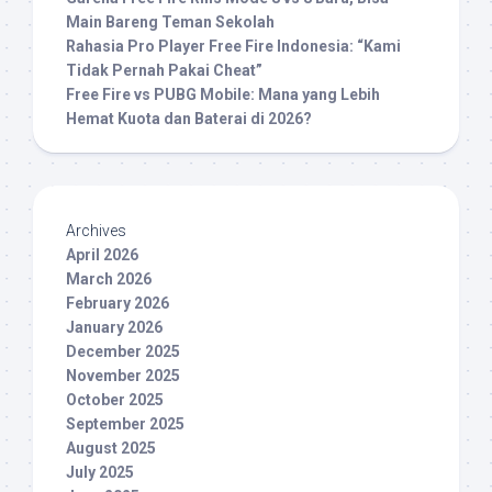
Main Bareng Teman Sekolah
Rahasia Pro Player Free Fire Indonesia: “Kami
Tidak Pernah Pakai Cheat”
Free Fire vs PUBG Mobile: Mana yang Lebih
Hemat Kuota dan Baterai di 2026?
Archives
April 2026
March 2026
February 2026
January 2026
December 2025
November 2025
October 2025
September 2025
August 2025
July 2025