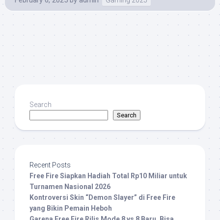
February 6, 2025
by
admin
Gaming 2025
Search
Search
Recent Posts
Free Fire Siapkan Hadiah Total Rp10 Miliar untuk
Turnamen Nasional 2026
Kontroversi Skin “Demon Slayer” di Free Fire
yang Bikin Pemain Heboh
Garena Free Fire Rilis Mode 8 vs 8 Baru, Bisa