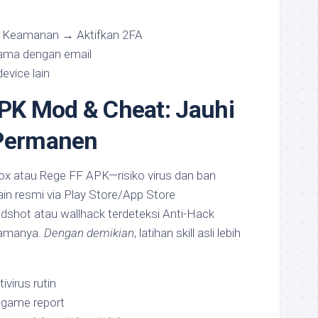
 Keamanan → Aktifkan 2FA
ama dengan email
device lain
APK Mod & Cheat: Jauhi
 Permanen
x atau Rege FF APK—risiko virus dan ban
ain resmi via Play Store/App Store
adshot atau wallhack terdeteksi Anti-Hack
lamanya.
Dengan demikian
, latihan skill asli lebih
virus rutin
n-game report