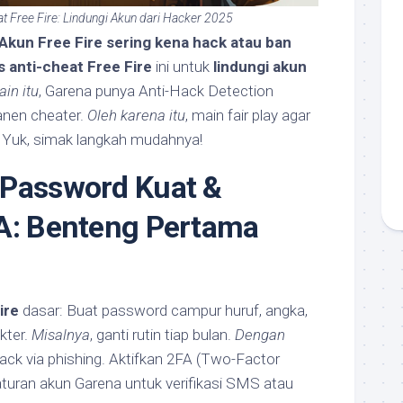
at Free Fire: Lindungi Akun dari Hacker 2025
Akun Free Fire sering kena hack atau ban
s anti-cheat Free Fire
ini untuk
lindungi akun
ain itu
, Garena punya Anti-Hack Detection
nen cheater.
Oleh karena itu
, main fair play agar
 Yuk, simak langkah mudahnya!
 Password Kuat &
A: Benteng Pertama
ire
dasar: Buat password campur huruf, angka,
kter.
Misalnya
, ganti rutin tiap bulan.
Dengan
crack via phishing. Aktifkan 2FA (Two-Factor
aturan akun Garena untuk verifikasi SMS atau