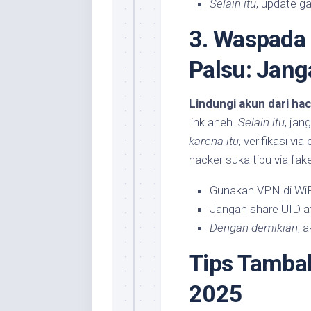
Selain itu
, update g
3. Waspada
Palsu: Jang
Lindungi akun dari ha
link aneh.
Selain itu
, jan
karena itu
, verifikasi v
hacker suka tipu via fak
Gunakan VPN di WiFi
Jangan share UID 
Dengan demikian
, 
Tips Tamba
2025