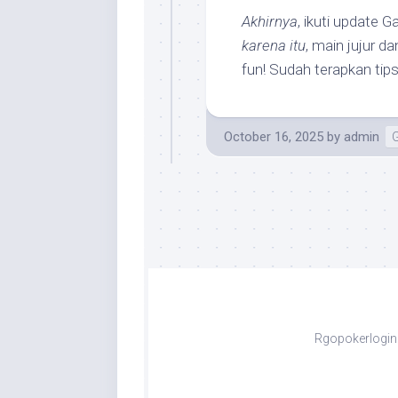
Akhirnya
, ikuti update G
karena itu
, main jujur 
fun! Sudah terapkan ti
October 16, 2025
by
admin
Rgopokerlogin 