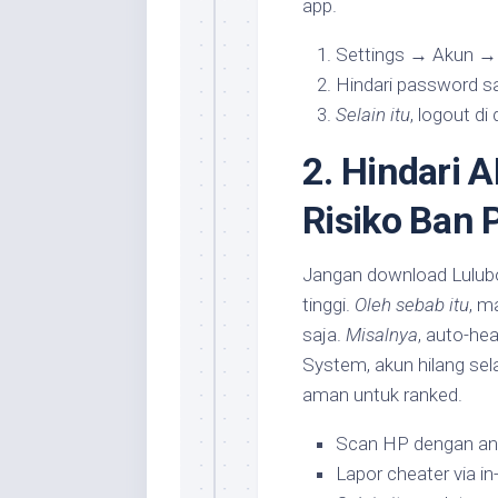
app.
Settings → Akun →
Hindari password s
Selain itu
, logout di 
2. Hindari 
Risiko Ban
Jangan download Lulubo
tinggi.
Oleh sebab itu
, m
saja.
Misalnya
, auto-he
System, akun hilang se
aman untuk ranked.
Scan HP dengan anti
Lapor cheater via i