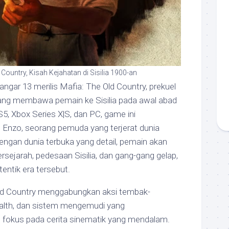
 Country, Kisah Kejahatan di Sisilia 1900-an
Hangar 13 merilis Mafia: The Old Country, prekuel
yang membawa pemain ke Sisilia pada awal abad
S5, Xbox Series X|S, dan PC, game ini
 Enzo, seorang pemuda yang terjerat dunia
engan dunia terbuka yang detail, pemain akan
rsejarah, pedesaan Sisilia, dan gang-gang gelap,
ntik era tersebut.
ld Country menggabungkan aksi tembak-
ealth, dan sistem mengemudi yang
fokus pada cerita sinematik yang mendalam.