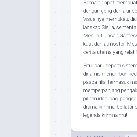
Pemain dapat membuat
dengan geng dan alur ce
Visualnya memukau, did
lanskap Sisilia, sementa
Menurut ulasan GamesRa
kuat dan atmosfer. Mes
cerita utama yang relatif
Fitur baru seperti siste
dinamis menambah keda
pasca-rilis, termasuk mi
memperpanjang pengala
pilihan ideal bagi peng
drama kriminal berlatar
legenda kriminalmu!