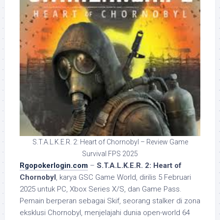
S.T.A.L.K.E.R. 2: Heart of Chornobyl – Review Game
Survival FPS 2025
Rgopokerlogin.com
–
S.T.A.L.K.E.R. 2: Heart of
Chornobyl
, karya GSC Game World, dirilis 5 Februari
2025 untuk PC, Xbox Series X/S, dan Game Pass.
Pemain berperan sebagai Skif, seorang stalker di zona
eksklusi Chornobyl, menjelajahi dunia open-world 64