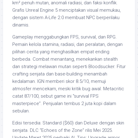
km² penuh mutan, anomali radiasi, dan faksi konflik.
Grafis Unreal Engine 5 menciptakan visual memukau,
dengan sistem A-Life 2.0 membuat NPC berperilaku
dinamis.
Gameplay menggabungkan FPS, survival, dan RPG.
Pemain kelola stamina, radiasi, dan peralatan, dengan
pilihan cerita yang menghasilkan empat ending
berbeda. Combat menantang, menekankan stealth
dan strategi melawan mutan seperti Bloodsucker. Fitur
crafting senjata dan base-building menambah
kedalaman. IGN memberi skor 8.5/10, memuji
atmosfer mencekam, meski kritik bug awal. Metacritic
catat 87/100, sebut game ini “survival FPS
masterpiece”. Penjualan tembus 2 juta kopi dalam
sebulan.
Edisi tersedia: Standard ($60) dan Deluxe dengan skin
senjata. DLC “Echoes of the Zone” rilis Mei 2025.
Update Maret 2025 perbaiki AI. Tips: Upgrade armor