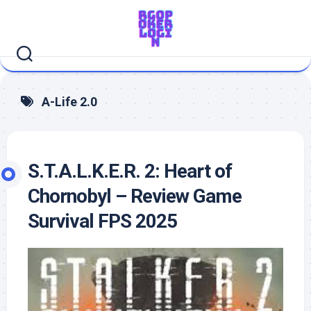
Skip
to
content
A-Life 2.0
S.T.A.L.K.E.R. 2: Heart of
Chornobyl – Review Game
Survival FPS 2025