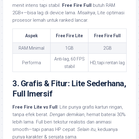
menit intens tapi stabil.
Free Fire Full
butuh RAM
2GB+—bisa lag di device lama.
Misalnya
, Lite optimasi
prosesor lemah untuk ranked lancar.
Aspek
Free Fire Lite
Free Fire Full
RAM Minimal
1GB
2GB
Anti-lag, 60 FPS
Performa
HD, tapi rentan lag
stabil
3. Grafis & Fitur: Lite Sederhana,
Full Imersif
Free Fire Lite vs Full
: Lite punya grafis kartun ringan,
tanpa efek berat.
Dengan demikian
, hemat baterai 30%
lebih lama. Full beri tekstur realistis dan animasi
smooth—tapi panas HP cepat.
Selain itu
, keduanya
punya karakter & senjata sama.