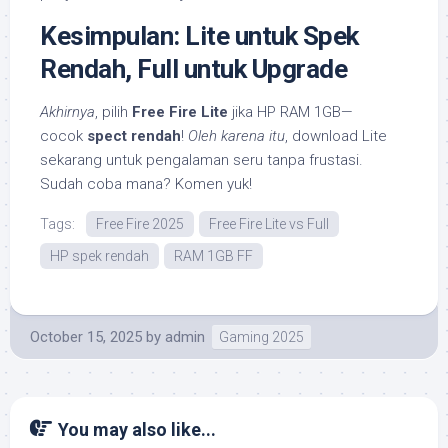
Kesimpulan: Lite untuk Spek
Rendah, Full untuk Upgrade
Akhirnya
, pilih
Free Fire Lite
jika HP RAM 1GB—
cocok
spect rendah
!
Oleh karena itu
, download Lite
sekarang untuk pengalaman seru tanpa frustasi.
Sudah coba mana? Komen yuk!
Tags:
Free Fire 2025
Free Fire Lite vs Full
HP spek rendah
RAM 1GB FF
October 15, 2025
by
admin
Gaming 2025
You may also like...