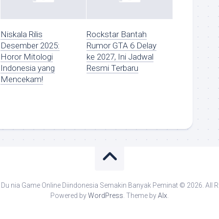
Niskala Rilis
Rockstar Bantah
Desember 2025:
Rumor GTA 6 Delay
Horor Mitologi
ke 2027, Ini Jadwal
Indonesia yang
Resmi Terbaru
Mencekam!
Du nia Game Online Diindonesia Semakin Banyak Peminat © 2026. All R
Powered by
WordPress
. Theme by
Alx
.