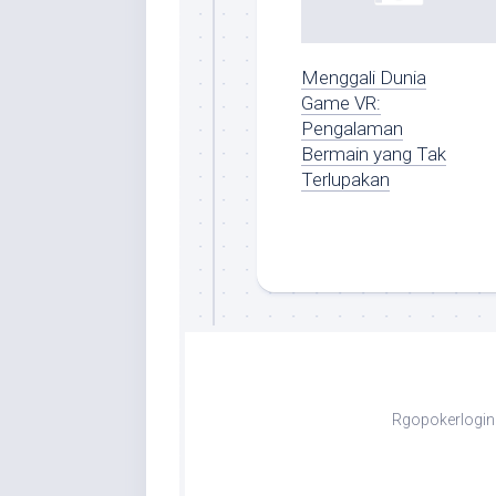
Menggali Dunia
Game VR:
Pengalaman
Bermain yang Tak
Terlupakan
Rgopokerlogin 