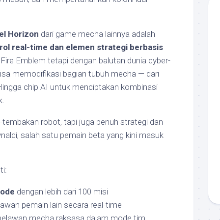
el Horizon
dari game mecha lainnya adalah
rol real-time dan elemen strategi berbasis
e Fire Emblem tetapi dengan balutan dunia cyber-
 bisa memodifikasi bagian tubuh mecha — dari
Hingga chip AI untuk menciptakan kombinasi
k.
tembakan robot, tapi juga penuh strategi dan
ynaldi, salah satu pemain beta yang kini masuk
i:
Mode
dengan lebih dari 100 misi
wan pemain lain secara real-time
elawan mecha raksasa dalam mode tim