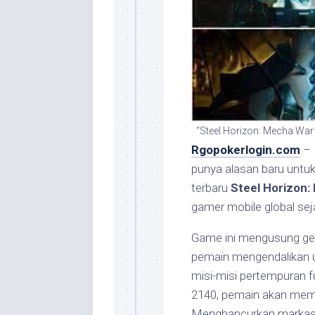
“Steel Horizon: Mecha War
Rgopokerlogin.com
– 
punya alasan baru untu
terbaru
Steel Horizon:
gamer mobile global sej
Game ini mengusung g
pemain mengendalikan u
misi-misi pertempuran fu
2140, pemain akan mem
Menghancurkan markas 