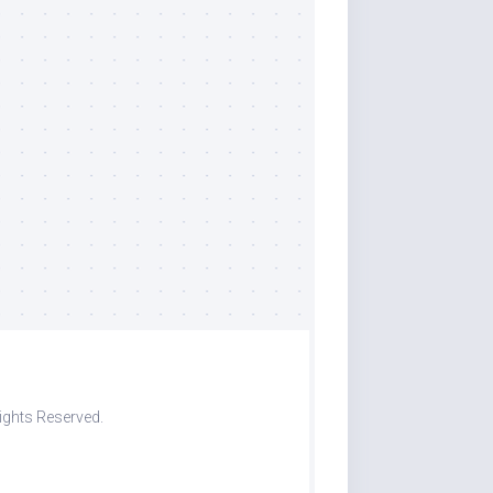
ights Reserved.