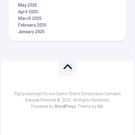
May 2025
April 2025
March 2025
February 2025
January 2025
Rgopokerlogin Du nia Game Online Diindonesia Semakin
Banyak Peminat © 2026. All Rights Reserved.
Powered by
WordPress
. Theme by
Alx
.