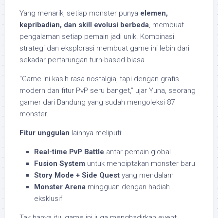
Yang menarik, setiap monster punya
elemen,
kepribadian, dan skill evolusi berbeda
, membuat
pengalaman setiap pemain jadi unik. Kombinasi
strategi dan eksplorasi membuat game ini lebih dari
sekadar pertarungan turn-based biasa.
“Game ini kasih rasa nostalgia, tapi dengan grafis
modern dan fitur PvP seru banget,” ujar Yuna, seorang
gamer dari Bandung yang sudah mengoleksi 87
monster.
Fitur unggulan
lainnya meliputi:
Real-time PvP Battle
antar pemain global
Fusion System
untuk menciptakan monster baru
Story Mode + Side Quest
yang mendalam
Monster Arena
mingguan dengan hadiah
eksklusif
Tak hanya itu, game ini juga menghadirkan event