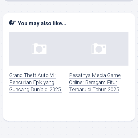
You may also like...
Grand Theft Auto VI:
Pesatnya Media Game
Pencurian Epik yang
Online: Beragam Fitur
Guncang Dunia di 2025!
Terbaru di Tahun 2025