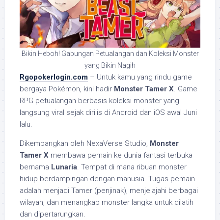
Bikin Heboh! Gabungan Petualangan dan Koleksi Monster
yang Bikin Nagih
Rgopokerlogin.com
– Untuk kamu yang rindu game
bergaya Pokémon, kini hadir
Monster Tamer X
. Game
RPG petualangan berbasis koleksi monster yang
langsung viral sejak dirilis di Android dan iOS awal Juni
lalu.
Dikembangkan oleh NexaVerse Studio,
Monster
Tamer X
membawa pemain ke dunia fantasi terbuka
bernama
Lunaria
. Tempat di mana ribuan monster
hidup berdampingan dengan manusia. Tugas pemain
adalah menjadi Tamer (penjinak), menjelajahi berbagai
wilayah, dan menangkap monster langka untuk dilatih
dan dipertarungkan.